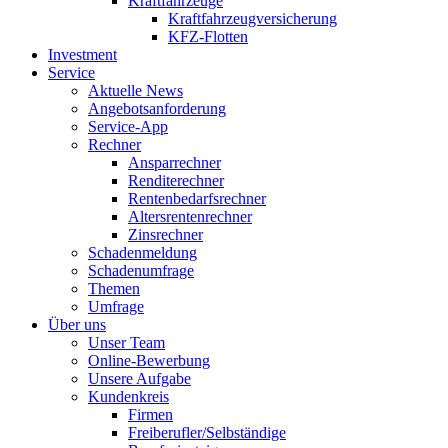
Kraftfahrzeuge
Kraftfahrzeugversicherung
KFZ-Flotten
Investment
Service
Aktuelle News
Angebotsanforderung
Service-App
Rechner
Ansparrechner
Renditerechner
Rentenbedarfsrechner
Altersrentenrechner
Zinsrechner
Schadenmeldung
Schadenumfrage
Themen
Umfrage
Über uns
Unser Team
Online-Bewerbung
Unsere Aufgabe
Kundenkreis
Firmen
Freiberufler/Selbständige