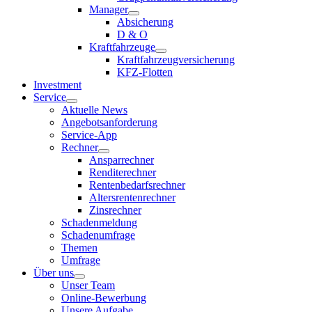
Manager
Absicherung
D & O
Kraftfahrzeuge
Kraftfahrzeugversicherung
KFZ-Flotten
Investment
Service
Aktuelle News
Angebotsanforderung
Service-App
Rechner
Ansparrechner
Renditerechner
Rentenbedarfsrechner
Altersrentenrechner
Zinsrechner
Schadenmeldung
Schadenumfrage
Themen
Umfrage
Über uns
Unser Team
Online-Bewerbung
Unsere Aufgabe