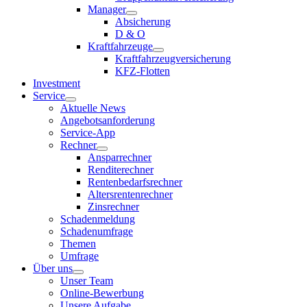
Manager
Absicherung
D & O
Kraftfahrzeuge
Kraftfahrzeugversicherung
KFZ-Flotten
Investment
Service
Aktuelle News
Angebotsanforderung
Service-App
Rechner
Ansparrechner
Renditerechner
Rentenbedarfsrechner
Altersrentenrechner
Zinsrechner
Schadenmeldung
Schadenumfrage
Themen
Umfrage
Über uns
Unser Team
Online-Bewerbung
Unsere Aufgabe