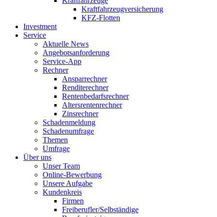
Kraftfahrzeuge
Kraftfahrzeugversicherung
KFZ-Flotten
Investment
Service
Aktuelle News
Angebotsanforderung
Service-App
Rechner
Ansparrechner
Renditerechner
Rentenbedarfsrechner
Altersrentenrechner
Zinsrechner
Schadenmeldung
Schadenumfrage
Themen
Umfrage
Über uns
Unser Team
Online-Bewerbung
Unsere Aufgabe
Kundenkreis
Firmen
Freiberufler/Selbständige