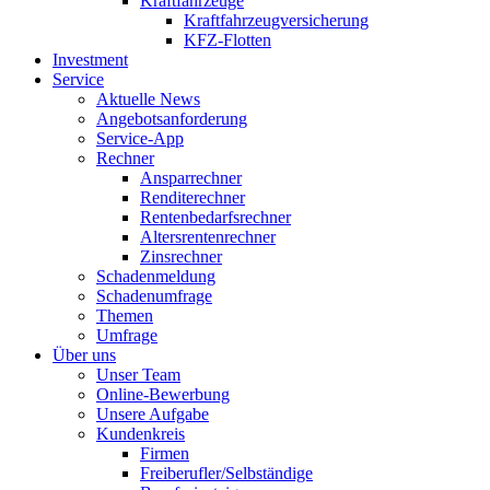
Kraftfahrzeuge
Kraftfahrzeugversicherung
KFZ-Flotten
Investment
Service
Aktuelle News
Angebotsanforderung
Service-App
Rechner
Ansparrechner
Renditerechner
Rentenbedarfsrechner
Altersrentenrechner
Zinsrechner
Schadenmeldung
Schadenumfrage
Themen
Umfrage
Über uns
Unser Team
Online-Bewerbung
Unsere Aufgabe
Kundenkreis
Firmen
Freiberufler/Selbständige