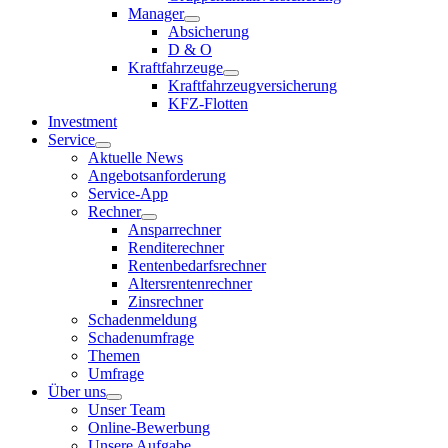
Manager
Absicherung
D & O
Kraftfahrzeuge
Kraftfahrzeugversicherung
KFZ-Flotten
Investment
Service
Aktuelle News
Angebotsanforderung
Service-App
Rechner
Ansparrechner
Renditerechner
Rentenbedarfsrechner
Altersrentenrechner
Zinsrechner
Schadenmeldung
Schadenumfrage
Themen
Umfrage
Über uns
Unser Team
Online-Bewerbung
Unsere Aufgabe