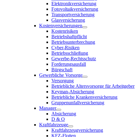
Elektronikversicherung
Fotovoltaikversicherung
Transportversicherung
Glasversicherung
Kostenversicherungen
Kostenrisiken
Betriebshaftpflicht
Betriebsunterbrechung
Cyber-Risiken
Betriebsschließung
Gewerbe-Rechtsschutz
Forderungsausfall
Bürgschaft
Gewerbliche Vorsorge
Versorgung
Betriebliche Altersvorsorge für Arbeitgeber
Keyman-Absicherung
Betriebliche Krankenversicherung
Gruppenunfallversicherung
Manager
Absicherung
D & O
Kraftfahrzeuge
Kraftfahrzeugversicherung
KFZ-Flotten