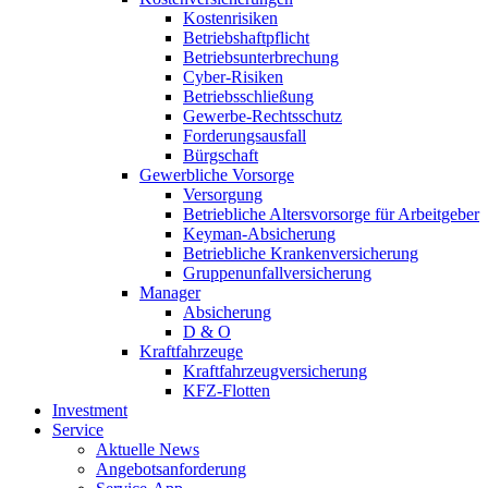
Kostenrisiken
Betriebshaftpflicht
Betriebsunterbrechung
Cyber-Risiken
Betriebsschließung
Gewerbe-Rechtsschutz
Forderungsausfall
Bürgschaft
Gewerbliche Vorsorge
Versorgung
Betriebliche Altersvorsorge für Arbeitgeber
Keyman-Absicherung
Betriebliche Krankenversicherung
Gruppenunfallversicherung
Manager
Absicherung
D & O
Kraftfahrzeuge
Kraftfahrzeugversicherung
KFZ-Flotten
Investment
Service
Aktuelle News
Angebotsanforderung