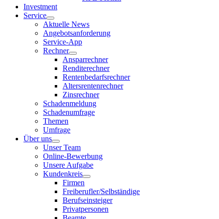
Investment
Service
Aktuelle News
Angebotsanforderung
Service-App
Rechner
Ansparrechner
Renditerechner
Rentenbedarfsrechner
Altersrentenrechner
Zinsrechner
Schadenmeldung
Schadenumfrage
Themen
Umfrage
Über uns
Unser Team
Online-Bewerbung
Unsere Aufgabe
Kundenkreis
Firmen
Freiberufler/Selbständige
Berufseinsteiger
Privatpersonen
Beamte