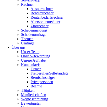
Service-App
Rechner
Ansparrechner
Renditerechner
Rentenbedarfsrechner
Altersrentenrechner
Zinsrechner
Schadenmeldung
Schadenumfrage
Themen
Umfrage
Über uns
Unser Team
Online-Bewerbung
Unsere Aufgabe
Kundenkreis
Firmen
Freiberufler/Selbständige
Berufseinsteiger
Privatpersonen
Beamte
Tätigkeit
Mitgliedschaften
Wegbeschreibung
Bewertungen